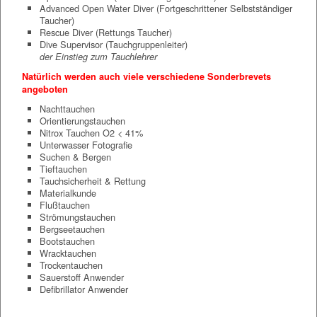
Advanced Open Water Diver (Fortgeschrittener Selbstständiger
Taucher)
Rescue Diver (Rettungs Taucher)
Dive Supervisor (Tauchgruppenleiter)
der Einstieg zum Tauchlehrer
Natürlich werden auch viele verschiedene Sonderbrevets
angeboten
Nachttauchen
Orientierungstauchen
Nitrox Tauchen O2 < 41%
Unterwasser Fotografie
Suchen & Bergen
Tieftauchen
Tauchsicherheit & Rettung
Materialkunde
Flußtauchen
Strömungstauchen
Bergseetauchen
Bootstauchen
Wracktauchen
Trockentauchen
Sauerstoff Anwender
Defibrillator Anwender